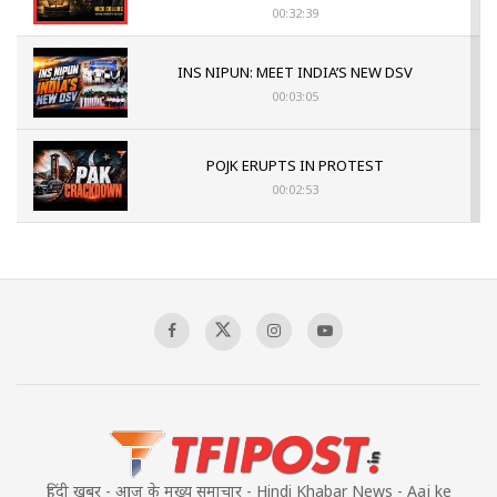
00:32:39
INS NIPUN: MEET INDIA’S NEW DSV
00:03:05
POJK ERUPTS IN PROTEST
00:02:53
The Indian Air Force Mission That Broke
Pakistan's Backbone at Tiger Hill | Op Safed
Sagar
00:58:34
Pakistan’s Plebiscite Claim: The Missing
Context of the UN Framework
00:03:23
हिंदी खबर - आज के मुख्य समाचार - Hindi Khabar News - Aaj ke