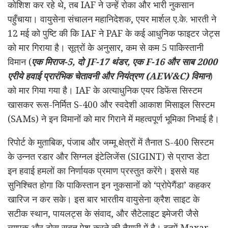
कोशिश कर रहे थे, तब IAF ने उन्हें रोका और भारी नुकसान
पहुँचाया। वायुसेना संचालन महानिदेशक, एयर मार्शल ए.के. भारती ने
12 मई को पुष्टि की कि IAF ने PAF के कई आधुनिक फाइटर जेट्स
को मार गिराया है। सूत्रों के अनुसार, कम से कम 5 पाकिस्तानी
विमान (
एक मिराज-5, दो JF-17 थंडर, एक F-16 और साब 2000
एरीये हवाई प्रारंभिक चेतावनी और नियंत्रण (AEW&C) विमान
)
को मार गिया गया है। IAF के अत्याधुनिक एयर डिफेंस सिस्टम
खासकर रूस-निर्मित S-400 और स्वदेशी आकाश मिसाइल सिस्टम
(SAMs) ने इन विमानों को मार गिराने में महत्वपूर्ण भूमिका निभाई है।
रिपोर्ट के मुताबिक, पंजाब और जम्मू क्षेत्रों में तैनात S-400 सिस्टम
के उन्नत रडार और सिग्नल इंटेलिजेंस (SIGINT) से प्राप्त डेटा
इन हवाई हमलों का निर्णायक प्रमाण प्रस्तुत करेंगे। इससे यह
सुनिश्चित होगा कि पाकिस्तान इन नुकसानों को ‘प्रोपेगैंडा’ कहकर
खारिज न कर सके। इस बार भारतीय वायुसेना क्रैश साइट के
सटीक स्थान, पायलट्स के संवाद, और सैटेलाइट इमेजरी जैसे
व्यापक और ठोस सबूत पेश करने की तैयारी में है। इनमें Maxar