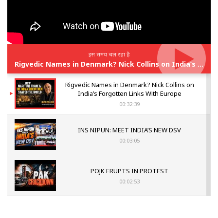
इस समय चल रहा है
Rigvedic Names in Denmark? Nick Collins on India’s Forgotten Links With Europe
Rigvedic Names in Denmark? Nick Collins on
India’s Forgotten Links With Europe
00:32:39
INS NIPUN: MEET INDIA’S NEW DSV
00:03:05
POJK ERUPTS IN PROTEST
00:02:53
The Indian Air Force Mission That Broke
Pakistan's Backbone at Tiger Hill | Op Safed