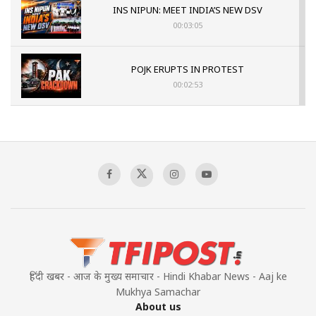
INS NIPUN: MEET INDIA’S NEW DSV
00:03:05
POJK ERUPTS IN PROTEST
00:02:53
The Indian Air Force Mission That Broke
Pakistan's Backbone at Tiger Hill | Op Safed
Sagar
00:58:34
Pakistan’s Plebiscite Claim: The Missing
Context of the UN Framework
00:03:23
हिंदी खबर - आज के मुख्य समाचार - Hindi Khabar News - Aaj ke
Mukhya Samachar
About us