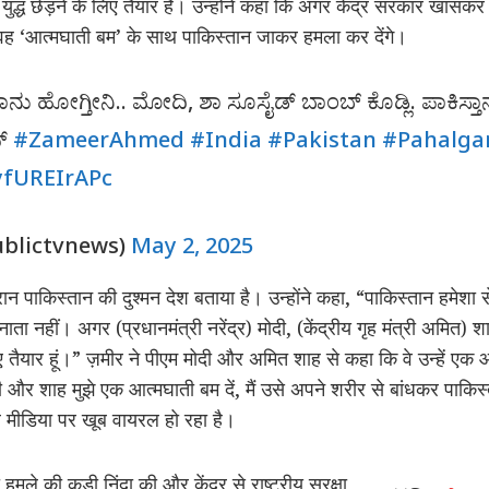
द्ध छेड़ने के लिए तैयार हैं। उन्होंने कहा कि अगर केंद्र सरकार खासकर प
 तो वह ‘आत्मघाती बम’ के साथ पाकिस्तान जाकर हमला कर देंगे।
ನಾನು ಹೋಗ್ತೀನಿ.. ಮೋದಿ, ಶಾ ಸೂಸೈಡ್‌ ‌ಬಾಂಬ್‌ ಕೊಡ್ಲಿ. ಪಾಕಿಸ್ತಾನ
್‌
#ZameerAhmed
#India
#Pakistan
#Pahalg
/yfUREIrAPc
ublictvnews)
May 2, 2025
ौरान पाकिस्तान की दुश्मन देश बताया है। उन्होंने कहा, “पाकिस्तान हमेशा 
नाता नहीं। अगर (प्रधानमंत्री नरेंद्र) मोदी, (केंद्रीय गृह मंत्री अमित) श
ए तैयार हूं।” ज़मीर ने पीएम मोदी और अमित शाह से कहा कि वे उन्हें एक आत्
दी और शाह मुझे एक आत्मघाती बम दें, मैं उसे अपने शरीर से बांधकर पा
मीडिया पर खूब वायरल हो रहा है।
ले की कड़ी निंदा की और केंद्र से राष्ट्रीय सुरक्षा