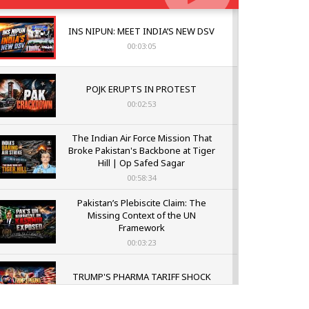
INS NIPUN: MEET INDIA’S NEW DSV
00:03:05
POJK ERUPTS IN PROTEST
00:02:53
The Indian Air Force Mission That
Broke Pakistan's Backbone at Tiger
Hill | Op Safed Sagar
00:58:34
Pakistan’s Plebiscite Claim: The
Missing Context of the UN
Framework
00:03:23
TRUMP'S PHARMA TARIFF SHOCK
00:03:54