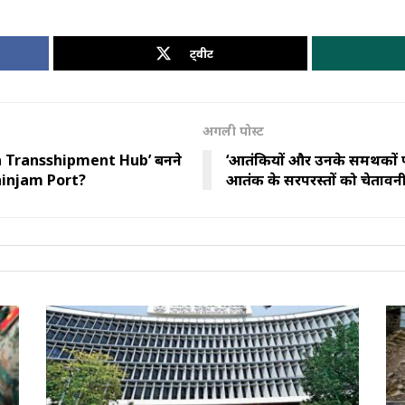
ट्वीट
अगली पोस्ट
ga Transshipment Hub’ बनने
‘आतंकियों और उनके समर्थकों पर
izhinjam Port?
आतंक के सरपरस्तों को चेतावन