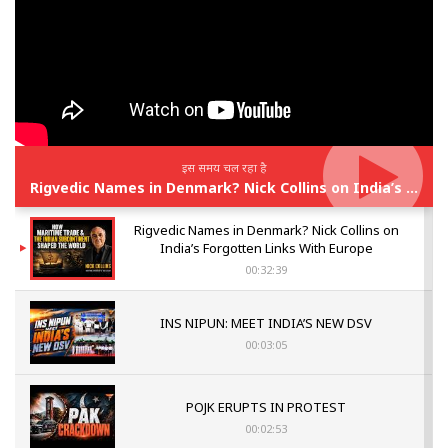
इस समय चल रहा है
Rigvedic Names in Denmark? Nick Collins on India’s Forgotten Links With Europe
Rigvedic Names in Denmark? Nick Collins on
India’s Forgotten Links With Europe
00:32:39
INS NIPUN: MEET INDIA’S NEW DSV
00:03:05
POJK ERUPTS IN PROTEST
00:02:53