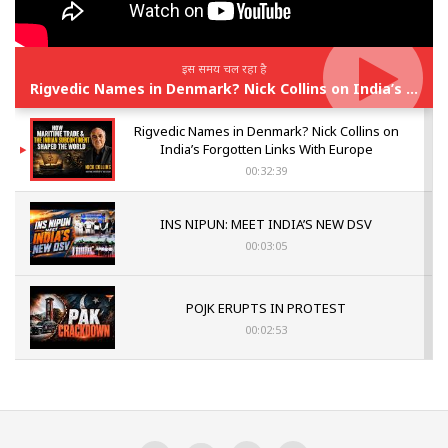
इस समय चल रहा है
Rigvedic Names in Denmark? Nick Collins on India’s Forgotten Links With Europe
Rigvedic Names in Denmark? Nick Collins on
India’s Forgotten Links With Europe
00:32:39
INS NIPUN: MEET INDIA’S NEW DSV
00:03:05
POJK ERUPTS IN PROTEST
00:02:53
The Indian Air Force Mission That Broke
Pakistan's Backbone at Tiger Hill | Op Safed
Sagar
00:58:34