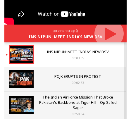
इस समय चल रहा है
INS NIPUN: MEET INDIA’S NEW DSV
INS NIPUN: MEET INDIA’S NEW DSV
00:03:05
POJK ERUPTS IN PROTEST
00:02:53
The Indian Air Force Mission That Broke
Pakistan's Backbone at Tiger Hill | Op Safed
Sagar
00:58:34
Pakistan’s Plebiscite Claim: The Missing