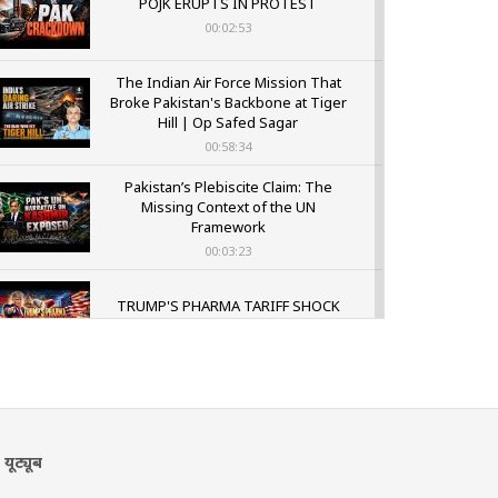
POJK ERUPTS IN PROTEST
00:02:53
The Indian Air Force Mission That
Broke Pakistan's Backbone at Tiger
Hill | Op Safed Sagar
00:58:34
Pakistan’s Plebiscite Claim: The
Missing Context of the UN
Framework
00:03:23
TRUMP'S PHARMA TARIFF SHOCK
00:03:54
यूट्यूब