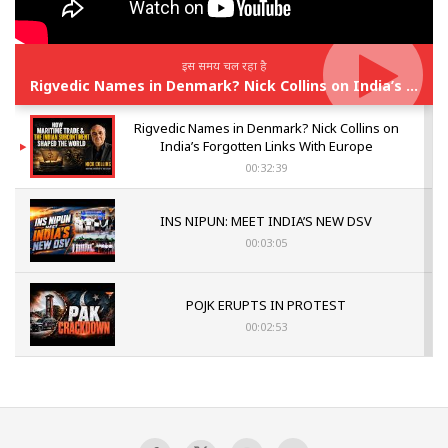
इस समय चल रहा है
Rigvedic Names in Denmark? Nick Collins on India’s Forgotten Links With Europe
Rigvedic Names in Denmark? Nick Collins on
India’s Forgotten Links With Europe
00:32:39
INS NIPUN: MEET INDIA’S NEW DSV
00:03:05
POJK ERUPTS IN PROTEST
00:02:53
The Indian Air Force Mission That Broke
Pakistan's Backbone at Tiger Hill | Op Safed
Sagar
00:58:34