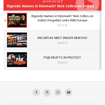
इस समय चल रहा है
Rigvedic Names in Denmark? Nick Collins on India’s Forgotten Links With Europe
Rigvedic Names in Denmark? Nick Collins on
India’s Forgotten Links With Europe
00:32:39
INS NIPUN: MEET INDIA’S NEW DSV
00:03:05
POJK ERUPTS IN PROTEST
00:02:53
The Indian Air Force Mission That Broke
Pakistan's Backbone at Tiger Hill | Op Safed
Sagar
00:58:34
Pakistan’s Plebiscite Claim: The Missing
Context of the UN Framework