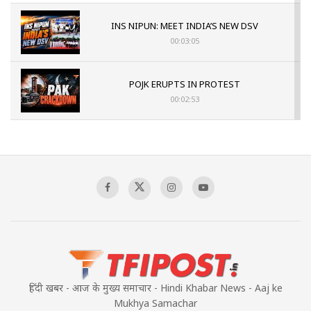
INS NIPUN: MEET INDIA’S NEW DSV
00:03:05
POJK ERUPTS IN PROTEST
00:02:53
The Indian Air Force Mission That Broke
Pakistan's Backbone at Tiger Hill | Op Safed
Sagar
00:58:34
Pakistan’s Plebiscite Claim: The Missing
Context of the UN Framework
00:03:23
हिंदी खबर - आज के मुख्य समाचार - Hindi Khabar News - Aaj ke
Mukhya Samachar