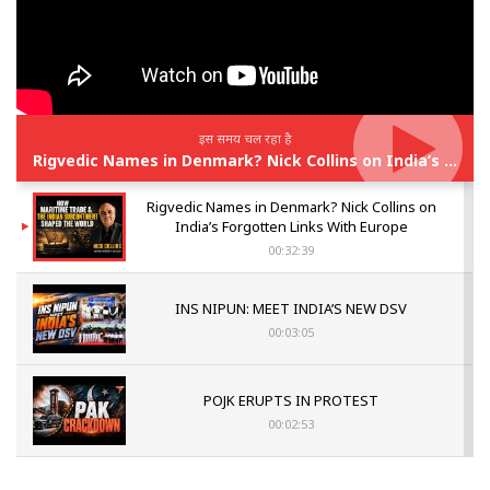
इस समय चल रहा है
Rigvedic Names in Denmark? Nick Collins on India’s Forgotten Links With Europe
Rigvedic Names in Denmark? Nick Collins on
India’s Forgotten Links With Europe
00:32:39
INS NIPUN: MEET INDIA’S NEW DSV
00:03:05
POJK ERUPTS IN PROTEST
00:02:53
The Indian Air Force Mission That Broke