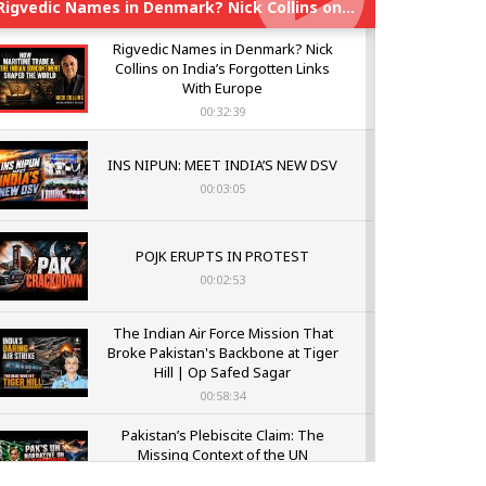
Rigvedic Names in Denmark? Nick Collins on India’s Forgotten Links With Europe
Rigvedic Names in Denmark? Nick
Collins on India’s Forgotten Links
With Europe
00:32:39
INS NIPUN: MEET INDIA’S NEW DSV
00:03:05
POJK ERUPTS IN PROTEST
00:02:53
The Indian Air Force Mission That
Broke Pakistan's Backbone at Tiger
Hill | Op Safed Sagar
00:58:34
Pakistan’s Plebiscite Claim: The
Missing Context of the UN
Framework