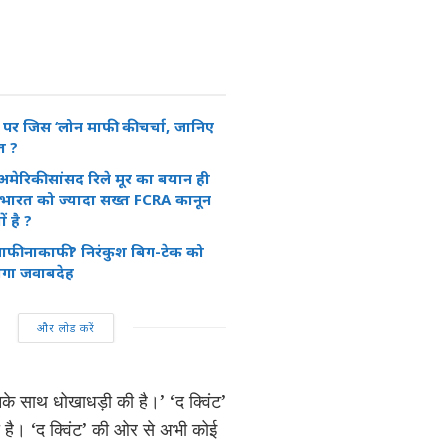
 जिस ‘लोन माफी’ की चर्चा, जानिए
त ?
मेरिकी सांसद रिले मूर का बयान ही
 भारत को ज्यादा सख्त FCRA कानून
ं है ?
 माफी नाकाफी? निरंकुश बिग-टेक को
ोगा जवाबदेह
और लोड करें
नके साथ धोखाधड़ी की है।’ ‘द क्विंट’
 है। ‘द क्विंट’ की ओर से अभी कोई