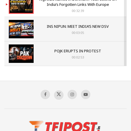
India’s Forgotten Links With Europe
00:32:39
INS NIPUN: MEET INDIA’S NEW DSV
00:03:05
POJK ERUPTS IN PROTEST
00:02:53
The Indian Air Force Mission That Broke
Pakistan's Backbone at Tiger Hill | Op Safed
Sagar
00:58:34
Pakistan’s Plebiscite Claim: The Missing
Context of the UN Framework
00:03:23