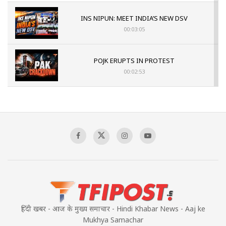
INS NIPUN: MEET INDIA’S NEW DSV
00:03:05
POJK ERUPTS IN PROTEST
00:02:53
The Indian Air Force Mission That Broke
Pakistan's Backbone at Tiger Hill | Op Safed
Sagar
00:58:34
Pakistan’s Plebiscite Claim: The Missing
Context of the UN Framework
00:03:23
हिंदी खबर - आज के मुख्य समाचार - Hindi Khabar News - Aaj ke
Mukhya Samachar