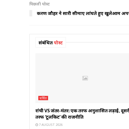
पिछली पोस्ट
करण जौहर ने सारी सीमाएं लांघते हुए खुलेआम अपन
संबंधित
पोस्ट
चर्चित
रांची VS जंतर-मंतर: एक तरफ अनुशासित लड़ाई, दूसर
तरफ ‘टूलकिट’ की राजनीति
7 AUGUST 2026