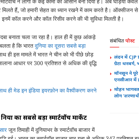
स्मार्टवॉच ने लोगों के कई कामों को आसान बना दिया है। अब घड़िया केव
र मिलते हैं, जो हमारी सेहत का ध्यान रखने में काम करते है। ऑक्सीजन से ल
है। इनमें कॉल करने और कॉल रिसीव करने की भी सुविधा मिलती है।
बदबा बनाता चला जा रहा है। हाल ही में कुछ आंकड़े
संबंधित
पोस्ट
 चलता है कि भारत
दुनिया का दूसरा सबसे बड़ा
थ ही इस मामले में भारत ने चीन को भी पीछे छोड़
लंदन में CJP प्
े सालाना आधार पर 300 प्रतिशत से अधिक की वृद्धि
ग्रेटा थनबर्
मॉनसून ने पू
एनसीआर में
मोहन भागवत
थ ही मेड इन इंडिया इयरफ़ोन का वैश्वीकरण करने
लोग ‘शरणार्थी’
िया का सबसे बड़ा स्मार्टवॉच मार्केट
ुसार
जून तिमाही में दुनियाभर के स्मार्टवॉच बाजार में
्धि हुई। भारत का स्मार्टवॉच बाजार चार गुना से अधिक 347 प्रतिशत 