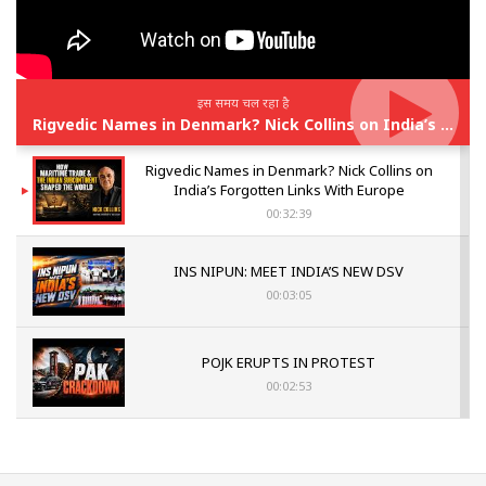
इस समय चल रहा है
Rigvedic Names in Denmark? Nick Collins on India’s Forgotten Links With Europe
Rigvedic Names in Denmark? Nick Collins on
India’s Forgotten Links With Europe
00:32:39
INS NIPUN: MEET INDIA’S NEW DSV
00:03:05
POJK ERUPTS IN PROTEST
00:02:53
The Indian Air Force Mission That Broke
Pakistan's Backbone at Tiger Hill | Op Safed
Sagar