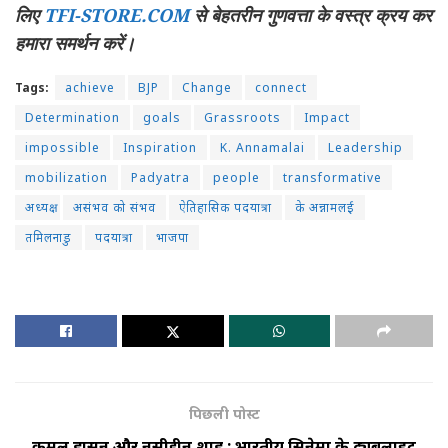
लिए
TFI-STORE.COM
से बेहतरीन गुणवत्ता के वस्त्र क्रय कर
हमारा समर्थन करें।
Tags:
achieve
BJP
Change
connect
Determination
goals
Grassroots
Impact
impossible
Inspiration
K. Annamalai
Leadership
mobilization
Padyatra
people
transformative
अध्यक्ष
असंभव को संभव
ऐतिहासिक पदयात्रा
के अन्नामलई
तमिलनाडु
पदयात्रा
भाजपा
पिछली पोस्ट
कमल हासन और नसीरुद्दीन शाह : भारतीय सिनेमा के ट्यूबलाइट