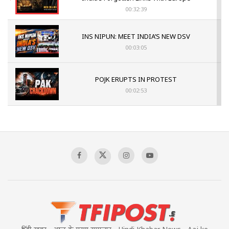
00:32:39
INS NIPUN: MEET INDIA’S NEW DSV
00:03:05
POJK ERUPTS IN PROTEST
00:02:53
The Indian Air Force Mission That Broke
Pakistan's Backbone at Tiger Hill | Op Safed
Sagar
00:58:34
Pakistan’s Plebiscite Claim: The Missing
Context of the UN Framework
00:03:23