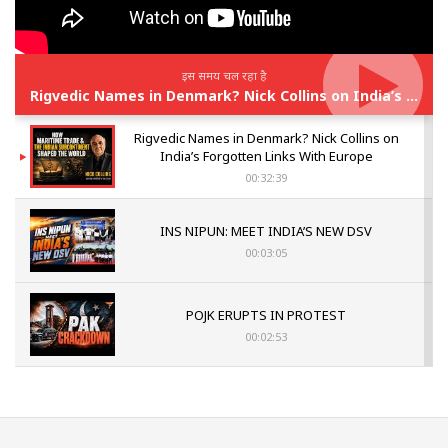
इस समय चल रहा है
Rigvedic Names in Denmark? Nick Collins on India’s Forgotten Links With Europe
Rigvedic Names in Denmark? Nick Collins on
India’s Forgotten Links With Europe
00:32:39
INS NIPUN: MEET INDIA’S NEW DSV
00:03:05
POJK ERUPTS IN PROTEST
00:02:53
The Indian Air Force Mission That Broke
Pakistan's Backbone at Tiger Hill | Op Safed
Sagar
00:58:34