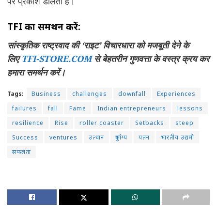
पर प्रकाश डालता है।
TFI का समर्थन करें:
सांस्कृतिक राष्ट्रवाद की ‘राइट’ विचारधारा को मजबूती देने के
लिए
TFI-STORE.COM
से बेहतरीन गुणवत्ता के वस्त्र क्रय कर
हमारा समर्थन करें।
Tags:
Business
challenges
downfall
Experiences
failures
fall
Fame
Indian entrepreneurs
lessons
resilience
Rise
roller coaster
Setbacks
steep
Success
ventures
उत्थान
दुर्भाग्य
पतन
भारतीय उद्यमी
सफलता