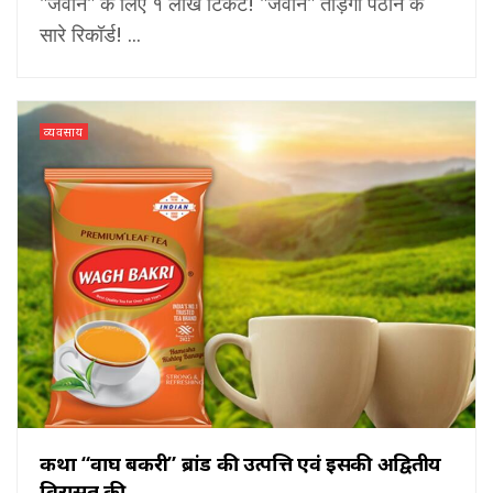
"जवान" के लिए १ लाख टिकट! "जवान" तोड़ेगी पठान के
सारे रिकॉर्ड! ...
व्यवसाय
कथा “वाघ बकरी” ब्रांड की उत्पत्ति एवं इसकी अद्वितीय
विरासत की