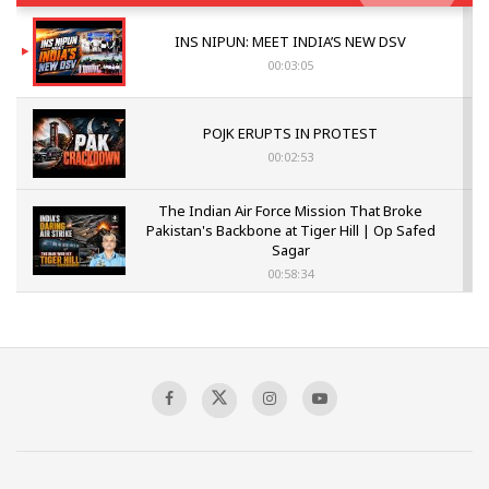
INS NIPUN: MEET INDIA’S NEW DSV
00:03:05
POJK ERUPTS IN PROTEST
00:02:53
The Indian Air Force Mission That Broke
Pakistan's Backbone at Tiger Hill | Op Safed
Sagar
00:58:34
Pakistan’s Plebiscite Claim: The Missing
Context of the UN Framework
00:03:23
TRUMP'S PHARMA TARIFF SHOCK
00:03:54