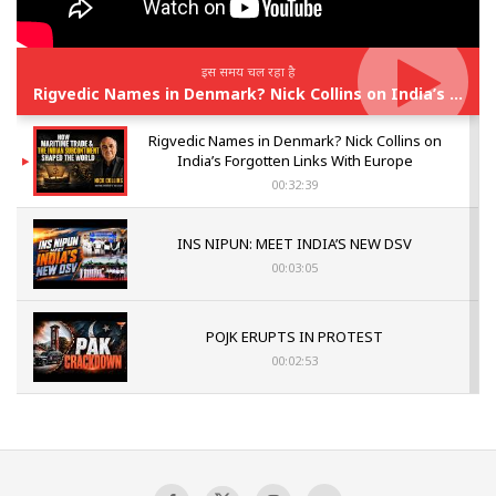
इस समय चल रहा है
Rigvedic Names in Denmark? Nick Collins on India’s Forgotten Links With Europe
Rigvedic Names in Denmark? Nick Collins on
India’s Forgotten Links With Europe
00:32:39
INS NIPUN: MEET INDIA’S NEW DSV
00:03:05
POJK ERUPTS IN PROTEST
00:02:53
The Indian Air Force Mission That Broke
Pakistan's Backbone at Tiger Hill | Op Safed
Sagar
00:58:34