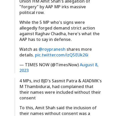
Union HM Amit Shah's allegation of
"forgery" by AAP MP irks massive
political row.
While the 5 MP who's signs were
allegedly forged demand strict action
against Raghav Chadha, here's what the
AAP has to say in defense.
Watch as
@roypranesh
shares more
details.
pic.twitter.com/izQ5EUk26i
— TIMES NOW (@TimesNow)
August 8,
2023
4 MPs, incl BJD's Sasmit Patra & AIADMK's
M Thambidurai, had complained that
their names were included without their
consent
To this, Amit Shah said the inclusion of
their names without consent was a