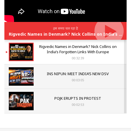
इस समय चल रहा है
Rigvedic Names in Denmark? Nick Collins on India’s Forgotten Links With Europe
Rigvedic Names in Denmark? Nick Collins on
India’s Forgotten Links With Europe
00:32:39
INS NIPUN: MEET INDIA’S NEW DSV
00:03:05
POJK ERUPTS IN PROTEST
00:02:53
The Indian Air Force Mission That Broke
Pakistan's Backbone at Tiger Hill | Op Safed
Sagar