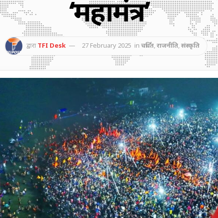
‘महामंत्र’
द्वारा
TFI Desk
27 February 2025
in
चर्चित
,
राजनीति
,
संस्कृति