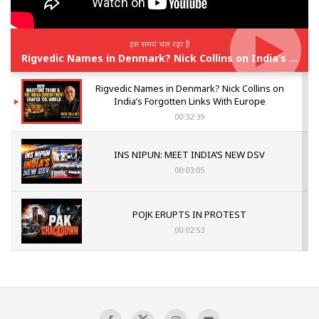
इस समय चल रहा है
Rigvedic Names in Denmark? Nick Collins on India’s Forgotten Links With Europe
Rigvedic Names in Denmark? Nick Collins on
India’s Forgotten Links With Europe
00:32:39
INS NIPUN: MEET INDIA’S NEW DSV
00:03:05
POJK ERUPTS IN PROTEST
00:02:53
The Indian Air Force Mission That Broke
Pakistan's Backbone at Tiger Hill | Op Safed
Sagar
00:58:34