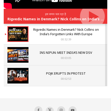
इस समय चल रहा है
Rigvedic Names in Denmark? Nick Collins on India’s Forgotten Links With Europe
Rigvedic Names in Denmark? Nick Collins on
India’s Forgotten Links With Europe
00:32:39
INS NIPUN: MEET INDIA’S NEW DSV
00:03:05
POJK ERUPTS IN PROTEST
00:02:53
The Indian Air Force Mission That Broke
Pakistan's Backbone at Tiger Hill | Op Safed
Sagar
00:58:34