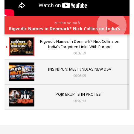
इस समय चल रहा है
Rigvedic Names in Denmark? Nick Collins on India’s Forgotten Links With Europe
Rigvedic Names in Denmark? Nick Collins on
India’s Forgotten Links With Europe
00:32:39
INS NIPUN: MEET INDIA’S NEW DSV
00:03:05
POJK ERUPTS IN PROTEST
00:02:53
The Indian Air Force Mission That Broke
Pakistan's Backbone at Tiger Hill | Op Safed
Sagar
00:58:34