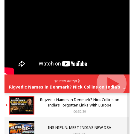
इस समय चल रहा है
Rigvedic Names in Denmark? Nick Collins on India’s Forgotten Links With Europe
Rigvedic Names in Denmark? Nick Collins on
India’s Forgotten Links With Europe
00:32:39
INS NIPUN: MEET INDIA’S NEW DSV
00:03:05