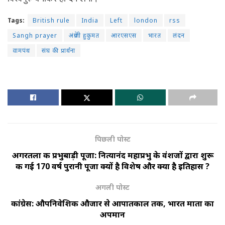
Tags:
British rule
India
Left
london
rss
Sangh prayer
अंग्रेजी हुकुमत
आरएसएस
भारत
लंदन
वामपंथ
संघ की प्रार्थना
पिछली पोस्ट
अगरतला की प्रभुबाड़ी पूजा: नित्यानंद महाप्रभु के वंशजों द्वारा शुरू
की गई 170 वर्ष पुरानी पूजा क्यों है विशेष और क्या है इतिहास ?
अगली पोस्ट
कांग्रेस: औपनिवेशिक औजार से आपातकाल तक, भारत माता का
अपमान