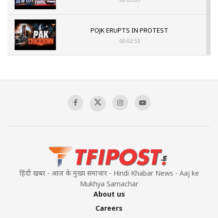
POJK ERUPTS IN PROTEST
00:02:53
The Indian Air Force Mission That Broke
Pakistan's Backbone at Tiger Hill | Op Safed
Sagar
00:58:34
Pakistan’s Plebiscite Claim: The Missing
Context of the UN Framework
00:03:23
हिंदी खबर - आज के मुख्य समाचार - Hindi Khabar News - Aaj ke
Mukhya Samachar
About us
Careers