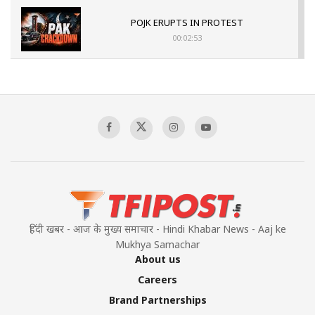
POJK ERUPTS IN PROTEST
00:02:53
The Indian Air Force Mission That Broke
Pakistan's Backbone at Tiger Hill | Op Safed
Sagar
00:58:34
Pakistan’s Plebiscite Claim: The Missing
Context of the UN Framework
00:03:23
हिंदी खबर - आज के मुख्य समाचार - Hindi Khabar News - Aaj ke
Mukhya Samachar
About us
Careers
Brand Partnerships