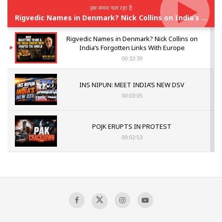
इस समय चल रहा है
Rigvedic Names in Denmark? Nick Collins on India’s Forgotten Links With Europe
Rigvedic Names in Denmark? Nick Collins on
India’s Forgotten Links With Europe
00:32:39
INS NIPUN: MEET INDIA’S NEW DSV
00:03:05
POJK ERUPTS IN PROTEST
00:02:53
The Indian Air Force Mission That Broke
Pakistan's Backbone at Tiger Hill | Op Safed
Sagar
00:58:34
Pakistan’s Plebiscite Claim: The Missing
Context of the UN Framework