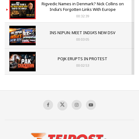
Rigvedic Names in Denmark? Nick Collins on
India’s Forgotten Links With Europe
00:32:39
INS NIPUN: MEET INDIA’S NEW DSV
00:03:05
POJK ERUPTS IN PROTEST
00:02:53
The Indian Air Force Mission That Broke
Pakistan's Backbone at Tiger Hill | Op Safed
Sagar
00:58:34
Pakistan’s Plebiscite Claim: The Missing
Context of the UN Framework
00:03:23