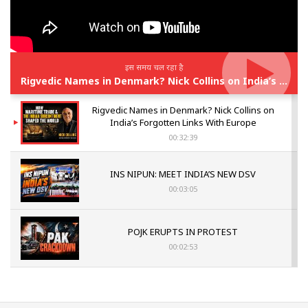
इस समय चल रहा है
Rigvedic Names in Denmark? Nick Collins on India’s Forgotten Links With Europe
Rigvedic Names in Denmark? Nick Collins on
India’s Forgotten Links With Europe
00:32:39
INS NIPUN: MEET INDIA’S NEW DSV
00:03:05
POJK ERUPTS IN PROTEST
00:02:53
The Indian Air Force Mission That Broke
Pakistan's Backbone at Tiger Hill | Op Safed
Sagar