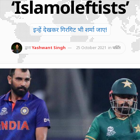
‘Islamoleftists’
इन्हें देखकर गिरगिट भी शर्मा जाए!
द्वारा
Yashwant Singh
25 October 2021
in
चर्चित