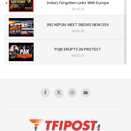
India’s Forgotten Links With Europe
00:32:39
INS NIPUN: MEET INDIA’S NEW DSV
00:03:05
POJK ERUPTS IN PROTEST
00:02:53
The Indian Air Force Mission That Broke
Pakistan's Backbone at Tiger Hill | Op Safed
Sagar
00:58:34
Pakistan’s Plebiscite Claim: The Missing
Context of the UN Framework
00:03:23