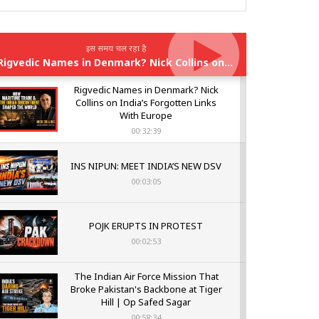
इस समय चल रहा है
Rigvedic Names in Denmark? Nick Collins on India’s Forgotten Links With Europe
Rigvedic Names in Denmark? Nick
Collins on India’s Forgotten Links
With Europe
00:32:39
INS NIPUN: MEET INDIA’S NEW DSV
00:03:05
POJK ERUPTS IN PROTEST
00:02:53
The Indian Air Force Mission That
Broke Pakistan's Backbone at Tiger
Hill | Op Safed Sagar
00:58:34