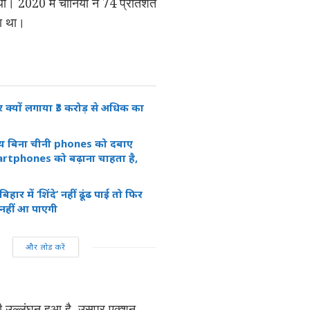
थी। 2020 में चीनियों ने 74 प्रतिशत
सा था।
 क्यों लगाया ₹3 करोड़ से अधिक का
लय बिना चीनी phones को दबाए
rtphones को बढ़ाना चाहता है,
ार में ‘शिंदे’ नहीं ढूंढ पाई तो फिर
ं नहीं आ पाएगी
और लोड करें
भी उल्लंघन हुआ है, उसपर एक्शन