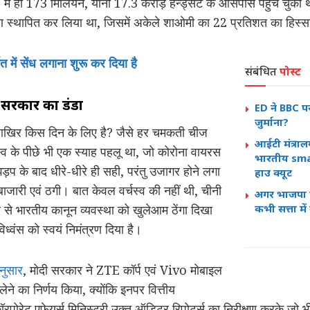
21 में ही 173 मिलियन, यानी 17.3 करोड़ हैन्ड्सेट के आसपास पहुंच चुकी 
त्रण स्थापित कर लिया था, जिसमें अकेले शाओमी का 22 प्रतिशत का हिस्
ात में सेंध लगाना शुरू कर दिया है
संबंधित
पोस्ट
 सरकार का डंडा
ED ने BBC पर
जुर्माना?
आखिर किस दिन के लिए है? जैसे हर चमकती चीज
आईटी मंत्रा
चस्व के पीछे भी एक स्याह पहलू था, जो कोरोना वायरस
भारतीय sma
 के बाद धीरे-धीरे ही सही, परंतु उजागर होने लगा
हाउ क्यूट
जारी एवं ठगी। बात केवल वर्चस्व की नहीं थी, चीनी
अगर भाजपा बिह
ार से भारतीय कानून व्यवस्था को खुलेआम ठेंगा दिखा
कभी सत्ता मे
िध्वंस को स्वयं निमंत्रण दिया है।
नुसार
, मोदी सरकार ने ZTE कॉर्प एवं Vivo मोबाइल
लेने का निर्णय किया, क्योंकि इनपर वित्तीय
ोरेट एफेयर्स मिनिस्ट्री उक्त ऑडिटर रिपोर्ट्स का निरीक्षण करके जो 