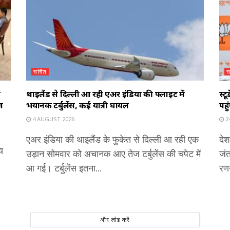
चर्चित
च
े
थाइलैंड से दिल्ली आ रही एअर इंडिया की फ्लाइट में
स्ट
ज
भयानक टर्बुलेंस, कई यात्री घायल
पहु
4 AUGUST 2026
24
एअर इंडिया की थाइलैंड के फुकेत से दिल्ली आ रही एक
देश
य
उड़ान सोमवार को अचानक आए तेज टर्बुलेंस की चपेट में
जंत
आ गई। टर्बुलेंस इतना...
रणन
और लोड करें