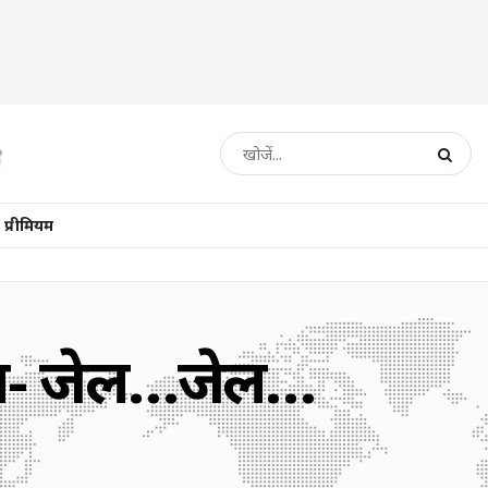
प्रीमियम
ना- जेल…जेल…