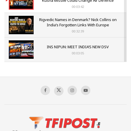
Kusha Missile Could Change Air Defence
00:03:42
Rigvedic Names in Denmark? Nick Collins on
India’s Forgotten Links With Europe
00:32:39
INS NIPUN: MEET INDIA’S NEW DSV
00:03:05
POJK ERUPTS IN PROTEST
00:02:53
The Indian Air Force Mission That Broke
Pakistan's Backbone at Tiger Hill | Op Safed
Sagar
00:58:34