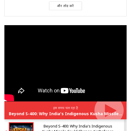
और लोड करें
इस समय चल रहा है
Beyond S-400: Why India's Indigenous Kusha Missile Could Change Air Defence
Beyond S-400: Why India's Indigenous