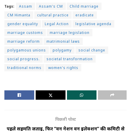
Tags:
Assam
Assam's CM
Child marriage
CM Himanta
cultural practice
eradicate
gender equality
Legal Action
legislative agenda
marriage customs
marriage legislation
marriage reform
matrimonial laws
polygamous unions
polygamy
social change
social progress.
societal transformation
traditional norms
women's rights
पिछली पोस्ट
पहले सहमति जताई, फिर “वन नेशन वन इलेक्शन” की कमिटी से