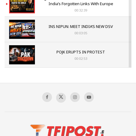
India’s Forgotten Links With Europe
00:32:39
INS NIPUN: MEET INDIA’S NEW DSV
00:03:05
POJK ERUPTS IN PROTEST
00:02:53
The Indian Air Force Mission That Broke
Pakistan's Backbone at Tiger Hill | Op Safed
Sagar
00:58:34
Pakistan’s Plebiscite Claim: The Missing
Context of the UN Framework
00:03:23