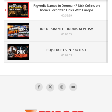
Rigvedic Names in Denmark? Nick Collins on
India’s Forgotten Links With Europe
00:32:39
INS NIPUN: MEET INDIA’S NEW DSV
00:03:05
POJK ERUPTS IN PROTEST
00:02:53
The Indian Air Force Mission That Broke
Pakistan's Backbone at Tiger Hill | Op Safed
Sagar
00:58:34
Pakistan’s Plebiscite Claim: The Missing
Context of the UN Framework
00:03:23