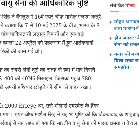
वायु सेना की आधिकारिक पुष्टि
संबंधित
पोस्ट
सिंह ने बेंगलुरु में 16वें एयर चीफ मार्शल एलएम कत्रे
मोहन भागवत
ोंने बताया कि 7 से 10 मई 2025 के बीच, भारत के S-
लोग ‘शरणार्थी’
पांच पाकिस्तानी लड़ाकू विमानों और एक बड़े
ड्रोन जनरल: क
मला 22 अप्रैल को पहलगाम में हुए आतंकवादी
सेना को तकन
गरिकों की जान गई थी।
कतर की मध्यस
दिला सका सह
समझौता
का सबसे लंबी दूरी का सतह से हवा में मार गिराने
कि S-400 की 40N6 मिसाइल, जिसकी पहुंच 380
ं को अपनी हथियार छोड़ने की सीमा से बाहर रखा।
2000 Erieye था, उसे भोलारी एयरबेस के हैंगर
ा गया। एयर चीफ मार्शल सिंह ने यह भी पुष्टि की कि जैकबाबाद के शाहब
ार्रवाई से यह साफ हो गया कि भारतीय वायु सेना की मारक क्षमता न केवल 