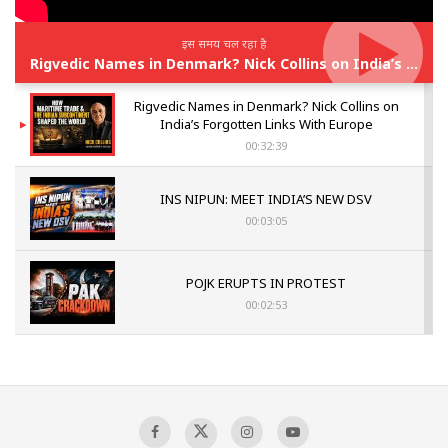
इस समय चल रहा है
Rigvedic Names in Denmark? Nick Collins on India’s Forgotten Links With Europe
Rigvedic Names in Denmark? Nick Collins on
India’s Forgotten Links With Europe
00:32:39
INS NIPUN: MEET INDIA’S NEW DSV
00:03:05
POJK ERUPTS IN PROTEST
00:02:53
The Indian Air Force Mission That Broke
Pakistan's Backbone at Tiger Hill | Op Safed
Sagar
00:58:34