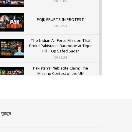
00:03:05
POJK ERUPTS IN PROTEST
00:02:53
The Indian Air Force Mission That
Broke Pakistan's Backbone at Tiger
Hill | Op Safed Sagar
00:58:34
Pakistan’s Plebiscite Claim: The
Missing Context of the UN
Framework
00:03:23
यूट्यूब