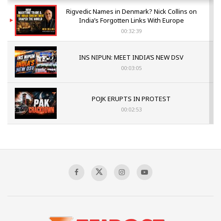
Rigvedic Names in Denmark? Nick Collins on
India’s Forgotten Links With Europe
00:32:39
INS NIPUN: MEET INDIA’S NEW DSV
00:03:05
POJK ERUPTS IN PROTEST
00:02:53
The Indian Air Force Mission That Broke
Pakistan's Backbone at Tiger Hill | Op Safed
Sagar
00:58:34
Pakistan’s Plebiscite Claim: The Missing
Context of the UN Framework
00:03:23