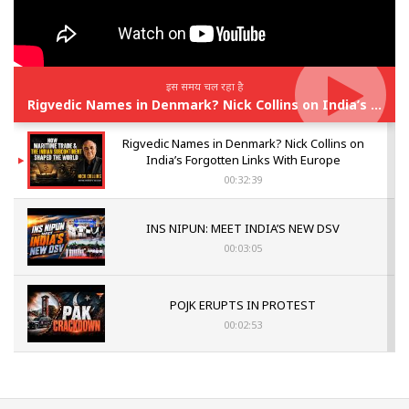
इस समय चल रहा है
Rigvedic Names in Denmark? Nick Collins on India’s Forgotten Links With Europe
Rigvedic Names in Denmark? Nick Collins on
India’s Forgotten Links With Europe
00:32:39
INS NIPUN: MEET INDIA’S NEW DSV
00:03:05
POJK ERUPTS IN PROTEST
00:02:53
The Indian Air Force Mission That Broke
Pakistan's Backbone at Tiger Hill | Op Safed
Sagar