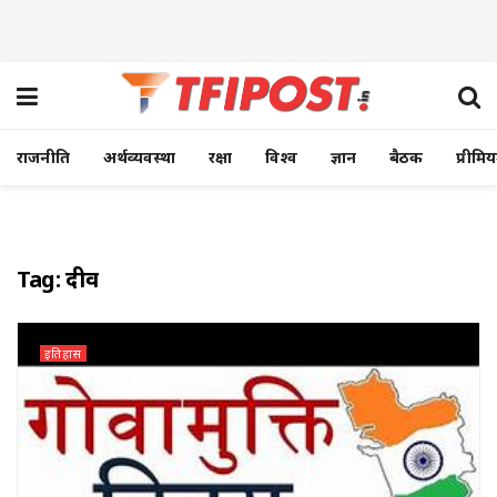
राजनीति
अर्थव्यवस्था
रक्षा
विश्व
ज्ञान
बैठक
प्रीमि
Tag:
दीव
इतिहास