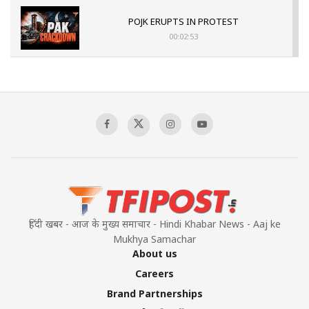
POJK ERUPTS IN PROTEST
00:02:53
The Indian Air Force Mission That Broke
Pakistan's Backbone at Tiger Hill | Op Safed
Sagar
00:58:34
Pakistan’s Plebiscite Claim: The Missing
Context of the UN Framework
00:03:23
हिंदी खबर - आज के मुख्य समाचार - Hindi Khabar News - Aaj ke
Mukhya Samachar
About us
Careers
Brand Partnerships