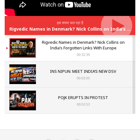
इस समय चल रहा है
Rigvedic Names in Denmark? Nick Collins on India’s Forgotten Links With Europe
Rigvedic Names in Denmark? Nick Collins on
India’s Forgotten Links With Europe
00:32:39
INS NIPUN: MEET INDIA’S NEW DSV
00:03:05
POJK ERUPTS IN PROTEST
00:02:53
The Indian Air Force Mission That Broke
Pakistan's Backbone at Tiger Hill | Op Safed
Sagar
00:58:34