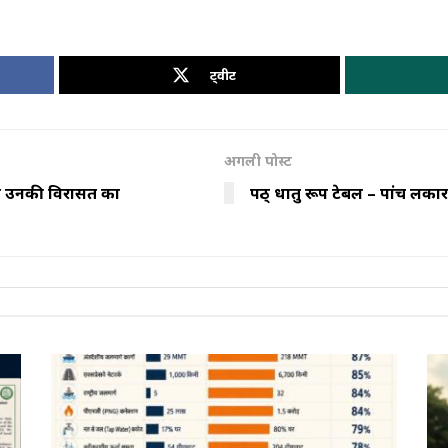
ट्वीट
अगली पोस्ट
व ने उनकी विरासत का
पठ् धातु रूप टेबल – पांच ल