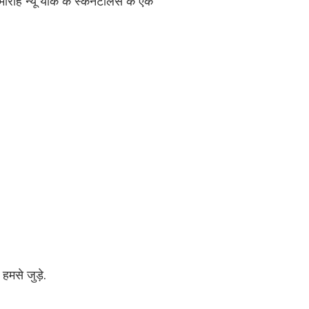
रोह न्यू यॉर्क के स्केनेटलिस के एक
हमसे जुड़े.