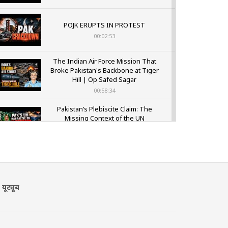
POJK ERUPTS IN PROTEST
00:02:53
The Indian Air Force Mission That
Broke Pakistan's Backbone at Tiger
Hill | Op Safed Sagar
00:58:34
Pakistan’s Plebiscite Claim: The
Missing Context of the UN
Framework
00:03:23
यूट्यूब