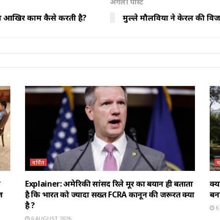
अगली पोस्ट
या आखिर काम कैसे करती है?
मुल्ले मौलवियों ने केरल की 
चर्चित
च
े
Explainer: अमेरिकी सांसद रिले मूर का बयान ही बताता
क्
ज
है कि भारत को ज्यादा सख्त FCRA कानून की जरूरत क्यों
बन
है ?
6
6 AUGUST 2026