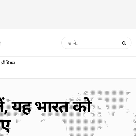
प्रीमियम
लें, यह भारत को
िए