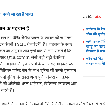
ब’ बनने जा रहा है भारत
संबंधित
पोस्ट
वान की पहचान है
म्यांमार के 
चीन की चुनौ
ी लगभग 50% सेमीकंडक्टर के व्यापार को संभालता
अरुणाचल प्रद
्टर कंपनी TSMC (फाउंड्री) है। ताइवान के बनाए
खांडू का पलट
त का अनुमान आप इसी बात से लगा सकते हैं कि
तिब्बत से लग
और Qualcomm जैसी बड़ी-बड़ी कंपनियां
चीन को ‘कैंसर
योग ताइवान की इस कंपनी के बनाए गए माइक्रोचिप
बयान बना वै
ियन मार्केट कैप के साथ दुनिया की सबसे मूल्यवान
ंपनी दुनिया के सबसे अत्याधुनिक चिप्स का उत्पादन
ते हैं जो अमेरिकी अपने आईफोन, चिकित्सा उपकरण और
 करते हैं।
 अच्छे से जानता है कि भले ही नैंसी पेलोसी का ताइवान दौरा 24 घंटों स